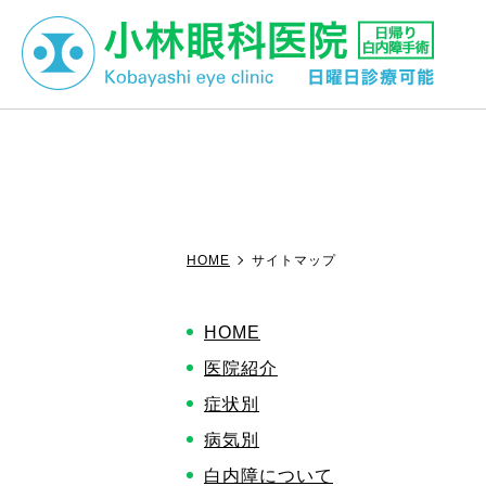
病気別
白内障について
HOME
サイトマップ
HOME
医院紹介
症状別
病気別
白内障について