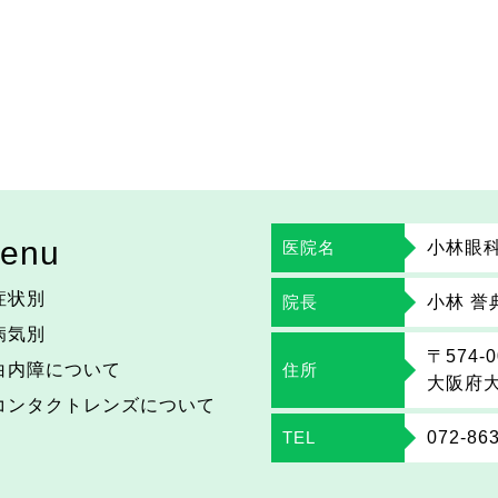
enu
医院名
小林眼
症状別
院長
小林 誉
病気別
〒574-0
白内障について
住所
大阪府大
コンタクトレンズについて
TEL
072-86